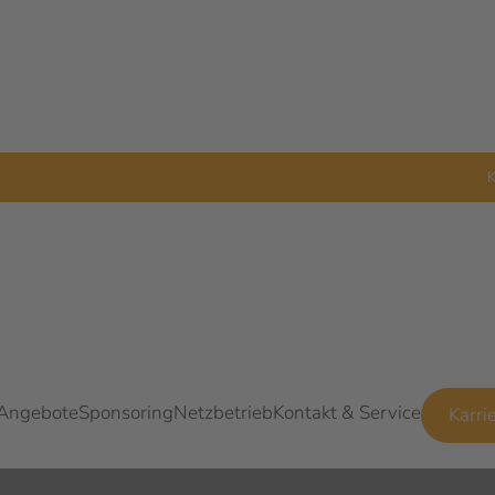
K
 Angebote
Sponsoring
Netzbetrieb
Kontakt & Service
Karri