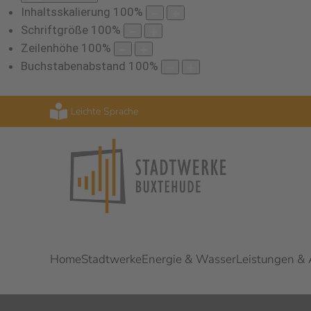
Inhaltsskalierung
100
%
Schriftgröße
100
%
Zeilenhöhe
100
%
Buchstabenabstand
100
%
Leichte Sprache
Home
Stadtwerke
Energie & Wasser
Leistungen &