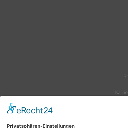
S
Karrie
Te