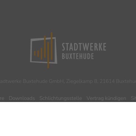
tadtwerke Buxtehude GmbH, Ziegelkamp 8, 21614 Buxtehu
re
Downloads
Schlichtungsstelle
Vertrag kündigen
S
ilnahmebedingungen Gewinnspiel
Datenschutz
Impres
Barrierefreiheitserklärung