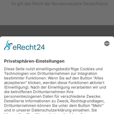
Es gilt das Recht der Bundesrepublik Deutschland.
Stadtwerke Buxtehude GmbH, Ziegelkamp 8, 21614
Buxtehude
Karriere
Downloads
Schlichtungsstelle