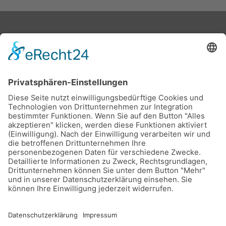
Stadtwerke Buxtehude GmbH, Ziegelkamp 8, 21614
Buxtehude
Karriere
Downloads
Schlichtungsstelle
Vertrag kündigen
Sitemap
Teilnahmebedingungen Gewinnspiel
Datenschutz