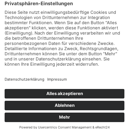
Stadtwerke Buxtehude GmbH, Ziegelkamp 8, 21614
Buxtehude
Karriere
Downloads
Schlichtungsstelle
Vertrag kündigen
Sitemap
Teilnahmebedingungen Gewinnspiel
Datenschutz
Impressum
Barrierefreiheitserklärung
Leichte Sprache