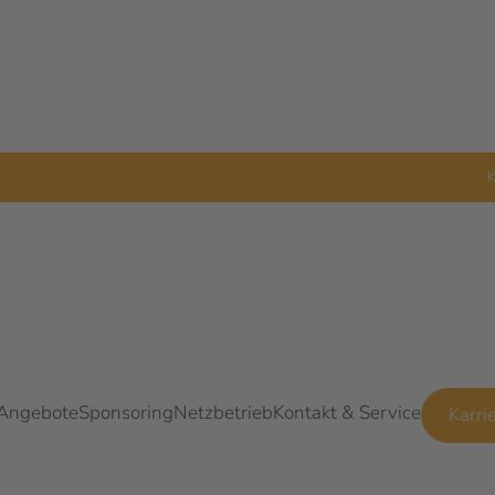
K
 Angebote
Sponsoring
Netzbetrieb
Kontakt & Service
Karri