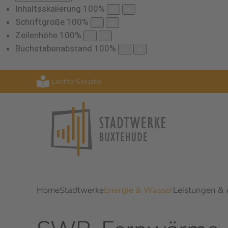
Inhaltsskalierung
100
%
Schriftgröße
100
%
Zeilenhöhe
100
%
Buchstabenabstand
100
%
Leichte Sprache
Home
Stadtwerke
Energie & Wasser
Leistungen &