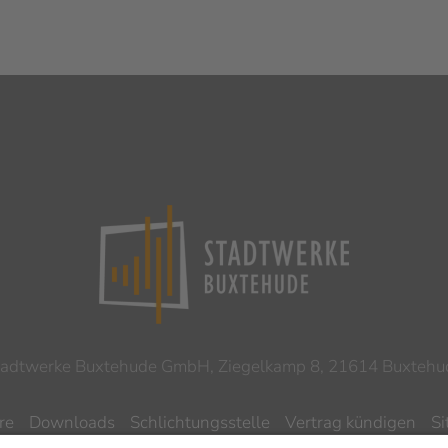
tadtwerke Buxtehude GmbH, Ziegelkamp 8, 21614 Buxtehu
re
Downloads
Schlichtungsstelle
Vertrag kündigen
S