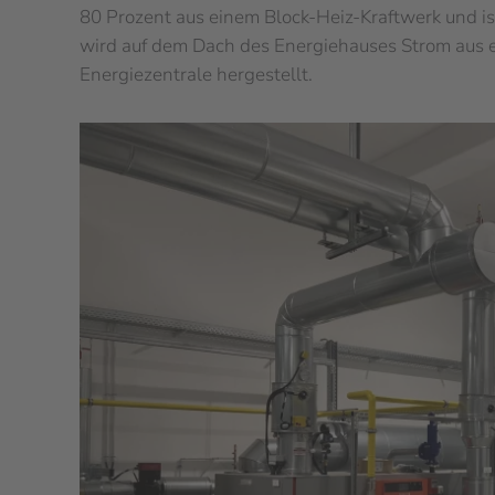
80 Prozent aus einem Block-Heiz-Kraftwerk und i
wird auf dem Dach des Energiehauses Strom aus ei
Energiezentrale hergestellt.