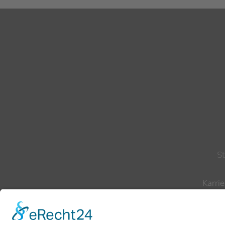
S
Karrie
Te