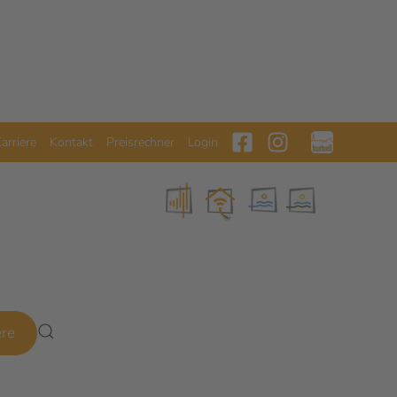
arriere
Kontakt
Preisrechner
Login
ere