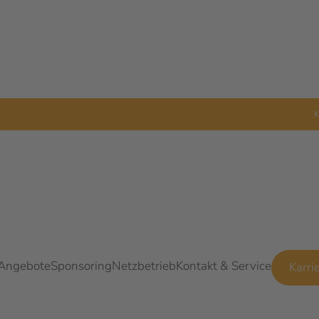
K
 Angebote
Sponsoring
Netzbetrieb
Kontakt & Service
Karri