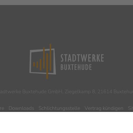
tadtwerke Buxtehude GmbH, Ziegelkamp 8, 21614 Buxtehu
re
Downloads
Schlichtungsstelle
Vertrag kündigen
S
ilnahmebedingungen Gewinnspiel
Datenschutz
Impres
Barrierefreiheitserklärung