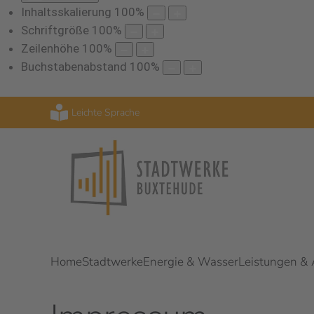
Inhaltsskalierung
100
%
Schriftgröße
100
%
Zeilenhöhe
100
%
Buchstabenabstand
100
%
Leichte Sprache
Home
Stadtwerke
Energie & Wasser
Leistungen &