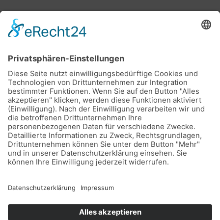
Stadtwerke Buxtehude GmbH, Ziegelkamp 8, 21614
Buxtehude
Karriere
Downloads
Schlichtungsstelle
Vertrag kündigen
Sitemap
Teilnahmebedingungen Gewinnspiel
Datenschutz
Impressum
Barrierefreiheitserklärung