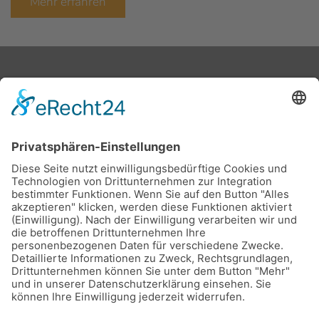
Mehr erfahren
Stadtwerke Buxtehude GmbH, Ziegelkamp 8, 21614
Buxtehude
Karriere
Downloads
Schlichtungsstelle
Vertrag kündigen
Sitemap