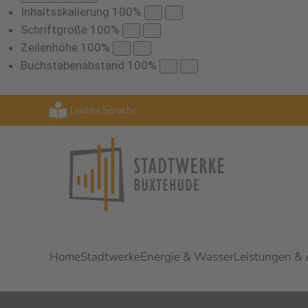
Inhaltsskalierung
100
%
Schriftgröße
100
%
Zeilenhöhe
100
%
Buchstabenabstand
100
%
Leichte Sprache
Home
Stadtwerke
Energie & Wasser
Leistungen &