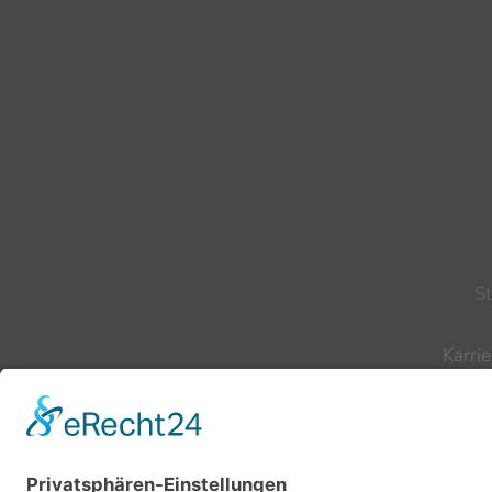
S
Karrie
Te