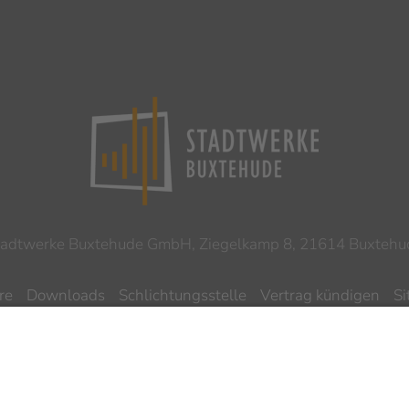
tadtwerke Buxtehude GmbH, Ziegelkamp 8, 21614 Buxtehu
re
Downloads
Schlichtungsstelle
Vertrag kündigen
S
ilnahmebedingungen Gewinnspiel
Datenschutz
Impres
Barrierefreiheitserklärung