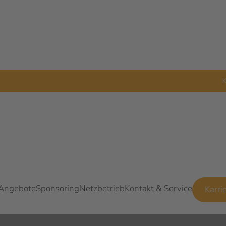
K
 Angebote
Sponsoring
Netzbetrieb
Kontakt & Service
Karri