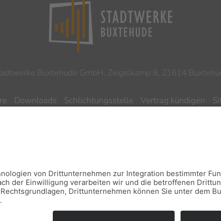
tadtwerke Buxtehude GmbH, Ziegelkamp 8, 21614 Buxtehu
re
Downloads
Schlichtungsstelle
Vertrag kündigen
S
ilnahmebedingungen Gewinnspiel
Datenschutz
Impres
Barrierefreiheitserklärung
Leichte Sprache