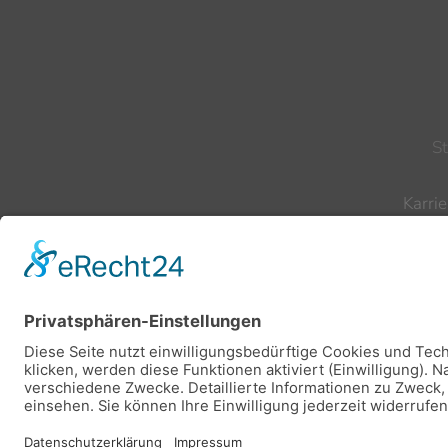
S
Karrie
Te