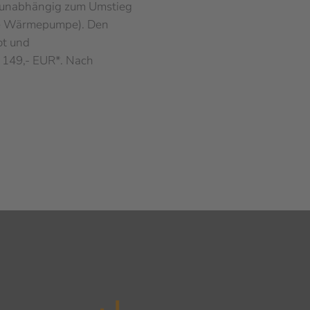
 unabhängig zum Umstieg
se Wärmepumpe). Den
t und
r 149,- EUR*. Nach