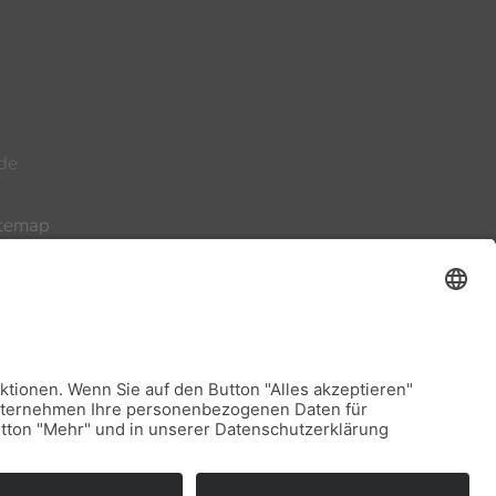
de
itemap
sum