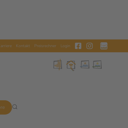
arriere
Kontakt
Preisrechner
Login
ere