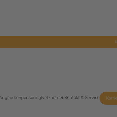
K
 Angebote
Sponsoring
Netzbetrieb
Kontakt & Service
Karri