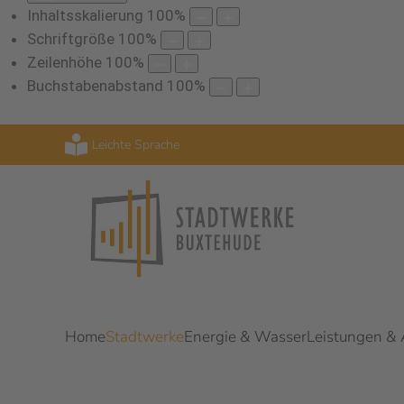
Inhaltsskalierung
100
%
Schriftgröße
100
%
Zeilenhöhe
100
%
Buchstabenabstand
100
%
Leichte Sprache
Home
Stadtwerke
Energie & Wasser
Leistungen &