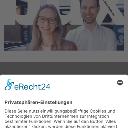
Stadtwerke Buxtehude GmbH, Ziegelkamp 8, 21614