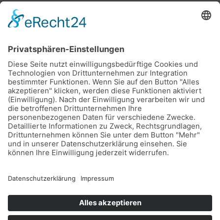
Stadtwerke Buxtehude GmbH, Ziegelkamp 8, 21614
Buxtehude
Karriere
Downloads
Schlichtungsstelle
Vertrag kündigen
Sitemap
Teilnahmebedingungen Gewinnspiel
Datenschutz
Impressum
Barrierefreiheitserklärung
Leichte Sprache