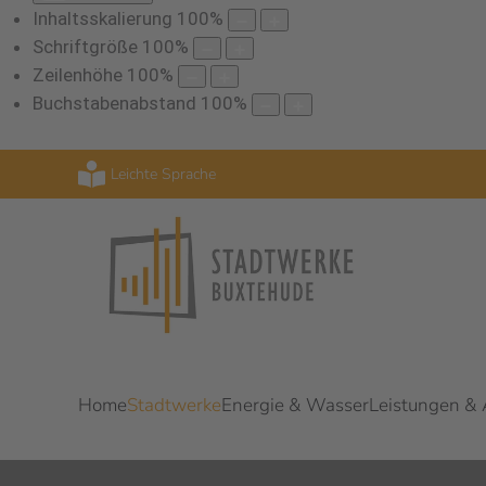
Inhaltsskalierung
100
%
Schriftgröße
100
%
Zeilenhöhe
100
%
Buchstabenabstand
100
%
Leichte Sprache
Home
Stadtwerke
Energie & Wasser
Leistungen &