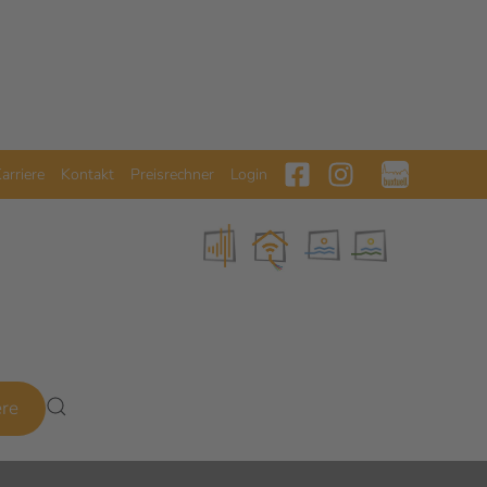
arriere
Kontakt
Preisrechner
Login
ere