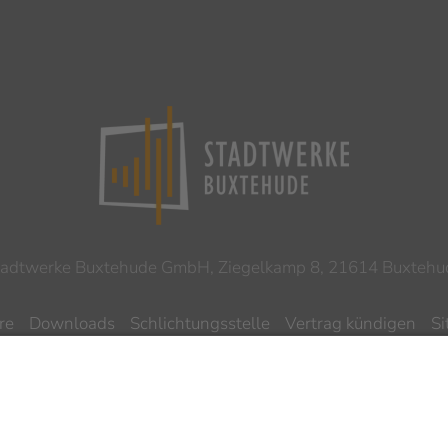
tadtwerke Buxtehude GmbH, Ziegelkamp 8, 21614 Buxtehu
re
Downloads
Schlichtungsstelle
Vertrag kündigen
S
ilnahmebedingungen Gewinnspiel
Datenschutz
Impres
Barrierefreiheitserklärung