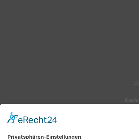
S
Karrie
Te