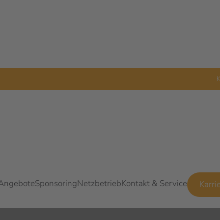
K
 Angebote
Sponsoring
Netzbetrieb
Kontakt & Service
Karri