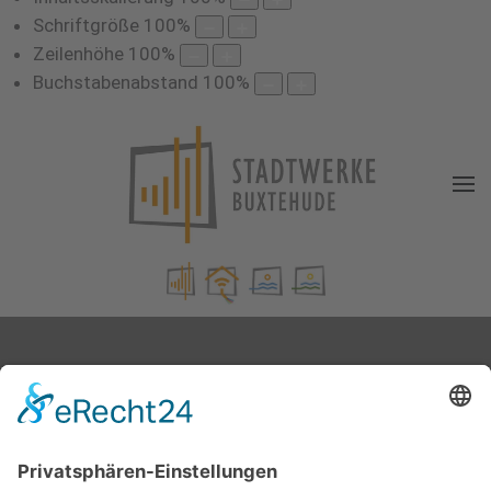
Schriftgröße
100
%
Zeilenhöhe
100
%
Buchstabenabstand
100
%