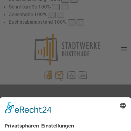
Schriftgröße
100
%
Zeilenhöhe
100
%
Buchstabenabstand
100
%