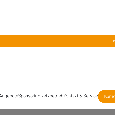
K
 Angebote
Sponsoring
Netzbetrieb
Kontakt & Service
Karri