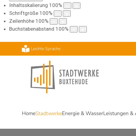
Inhaltsskalierung
100
%
Schriftgröße
100
%
Zeilenhöhe
100
%
Buchstabenabstand
100
%
Leichte Sprache
Home
Stadtwerke
Energie & Wasser
Leistungen &