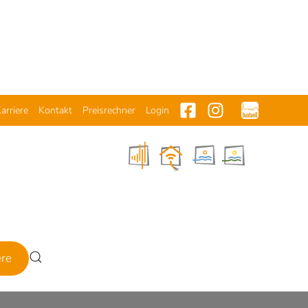
arriere
Kontakt
Preisrechner
Login
ere