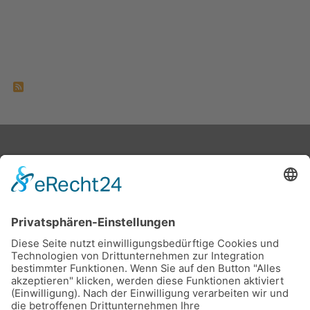
Feed-Einträge
Stadtwerke Buxtehude GmbH, Ziegelkamp 8, 21614
Buxtehude