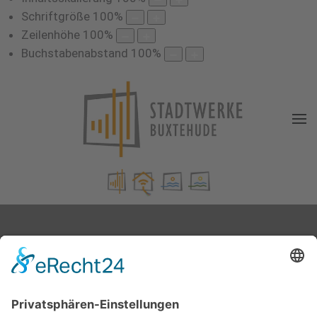
Schriftgröße
100
%
Zeilenhöhe
100
%
Buchstabenabstand
100
%