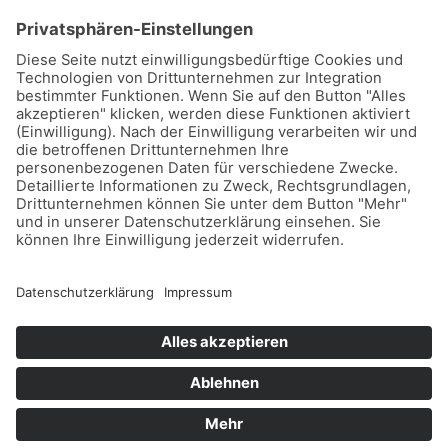
Stadtwerke Buxtehude GmbH, Ziegelkamp 8, 21614
Buxtehude
Karriere
Downloads
Schlichtungsstelle
Vertrag kündigen
Sitemap
Teilnahmebedingungen Gewinnspiel
Datenschutz
Impressum
Barrierefreiheitserklärung
Leichte Sprache