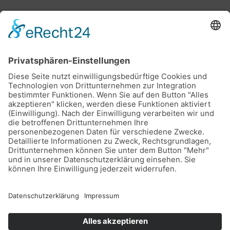
Stadtwerke Buxtehude GmbH, Ziegelkamp 8, 21614
Buxtehude
Karriere
Downloads
Schlichtungsstelle
Vertrag kündigen
Sitemap
Teilnahmebedingungen Gewinnspiel
Datenschutz
Impressum
Barrierefreiheitserklärung