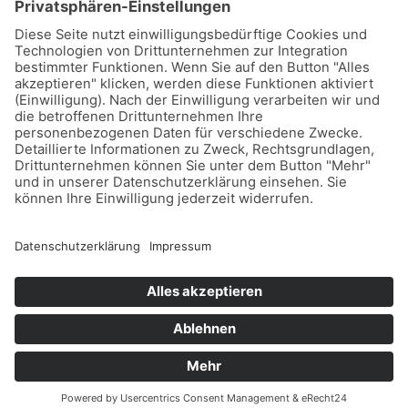
Stadtwerke Buxtehude GmbH, Ziegelkamp 8, 21614
Buxtehude
Karriere
Downloads
Schlichtungsstelle
Vertrag kündigen
Sitemap
Teilnahmebedingungen Gewinnspiel
Datenschutz
Impressum
Barrierefreiheitserklärung
Leichte Sprache
Designed by
vitamin B2 | Konzept- und Werbeagentur