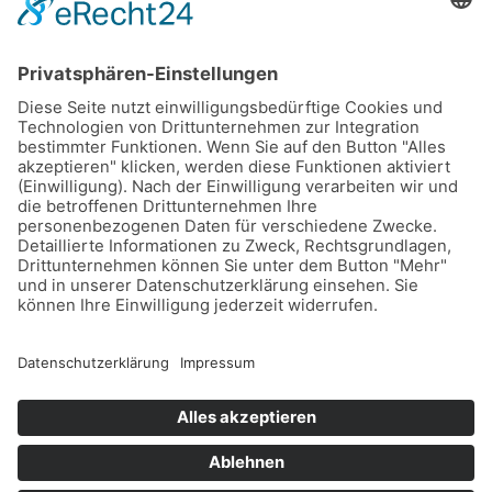
Stadtwerke Buxtehude GmbH, Ziegelkamp 8, 21614
Buxtehude
Karriere
Downloads
Schlichtungsstelle
Vertrag kündigen
Sitemap
Teilnahmebedingungen Gewinnspiel
Datenschutz
Impressum
Barrierefreiheitserklärung
Leichte Sprache