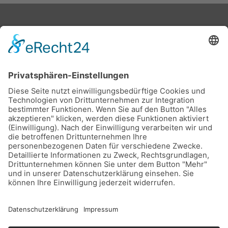
Stadtwerke Buxtehude GmbH, Ziegelkamp 8, 21614
Buxtehude
Karriere
Downloads
Schlichtungsstelle
Vertrag kündigen
Sitemap
Teilnahmebedingungen Gewinnspiel
Datenschutz
Impressum
Barrierefreiheitserklärung