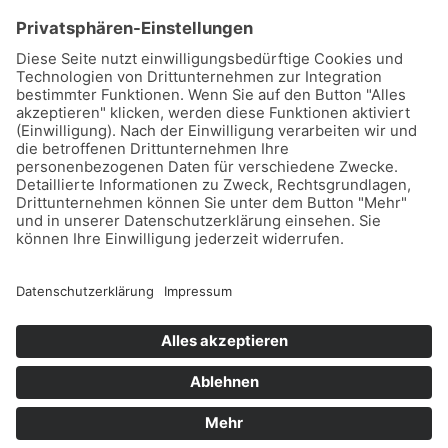
Stadtwerke Buxtehude GmbH, Ziegelkamp 8, 21614
Buxtehude
Karriere
Downloads
Schlichtungsstelle
Vertrag kündigen
Sitemap
Teilnahmebedingungen Gewinnspiel
Datenschutz
Impressum
Barrierefreiheitserklärung
Leichte Sprache